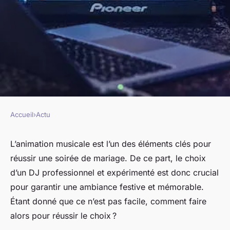
Accueil
›
Actu
ACTU
Comment choisir le meilleur
L’animation musicale est l’un des éléments clés pour
réussir une soirée de mariage. De ce part, le choix
DJ pour mettre de l'ambiance à
d’un DJ professionnel et expérimenté est donc crucial
votre mariage à Bordeaux ou
pour garantir une ambiance festive et mémorable.
dans le Sud-Ouest ?
Étant donné que ce n’est pas facile, comment faire
alors pour réussir le choix ?
morgaine
•
24 mars 2023
•
2 min de lecture