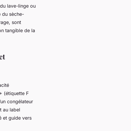
du lave-linge ou
e du sèche-
vage, sont
n tangible de la
et
cité
 (étiquette F
’un congélateur
 au label
é et guide vers