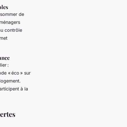
oles
consommer de
roménagers
au contrôle
rmet
ance
ier :
mode « éco » sur
e logement.
rticipent à la
ertes