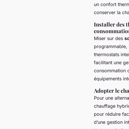
un confort therm
conserver la cha
Installer des
consommatio
Miser sur des
s
programmable, vo
thermostats inte
facilitant une g
consommation ch
équipements inte
Adopter le ch
Pour une altern
chauffage hybri
pour réduire fac
d’une gestion in