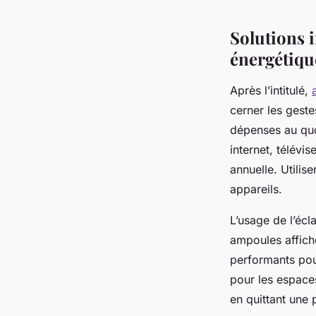
morgaine
•
25 juillet 2025
•
9 min de lecture
Solutions 
énergétique
Après l’intitulé,
cerner les geste
dépenses au quot
internet, télévi
annuelle. Utilise
appareils.
L’usage de l’écl
ampoules affich
performants pou
pour les espaces
en quittant une 