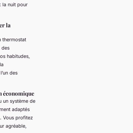
 la nuit pour
er la
n thermostat
e des
vos habitudes,
la
l’un des
on économique
ou un système de
ement adaptés
. Vous profitez
eur agréable,