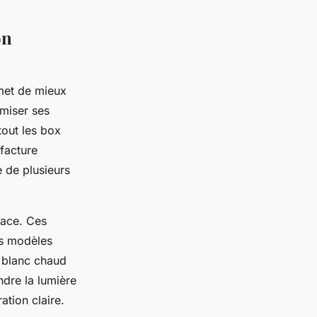
on
et de mieux
imiser ses
tout les box
 facture
ée de plusieurs
cace. Ces
es modèles
 blanc chaud
ndre la lumière
ation claire.