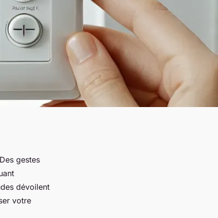
 Des gestes
uant
udes dévoilent
er votre