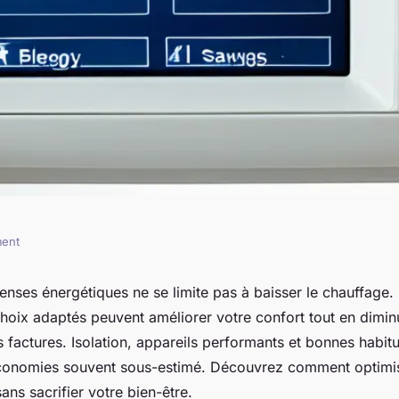
ment
e d'énergie :
enses énergétiques ne se limite pas à baisser le chauffage.
choix adaptés peuvent améliorer votre confort tout en dimin
fort et économies
 factures. Isolation, appareils performants et bonnes habit
économies souvent sous-estimé. Découvrez comment optimis
ns sacrifier votre bien-être.