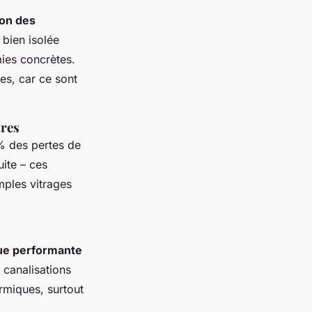
ion des
 bien isolée
ies concrètes.
res, car ce sont
tres
% des pertes de
uite – ces
mples vitrages
que performante
 canalisations
rmiques, surtout