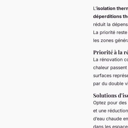
L’
isolation the
déperditions t
réduit la dépen
La priorité reste
les zones généra
Priorité à la 
La rénovation 
chaleur passent p
surfaces représ
par du double vi
Solutions d’is
Optez pour des 
et une réductio
d’eau chaude em
dans les espace