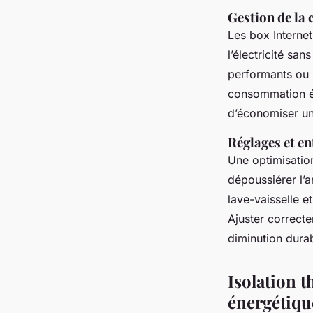
Gestion de la
Les box Interne
l’électricité s
performants ou u
consommation él
d’économiser une
Réglages et e
Une optimisation
dépoussiérer l’ar
lave-vaisselle et
Ajuster correcte
diminution dura
Isolation 
énergétiqu