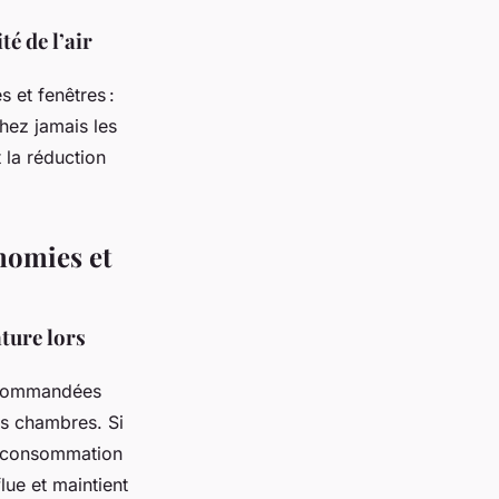
é de l’air
s et fenêtres :
hez jamais les
t la réduction
nomies et
ature lors
ecommandées
es chambres. Si
re consommation
lue et maintient