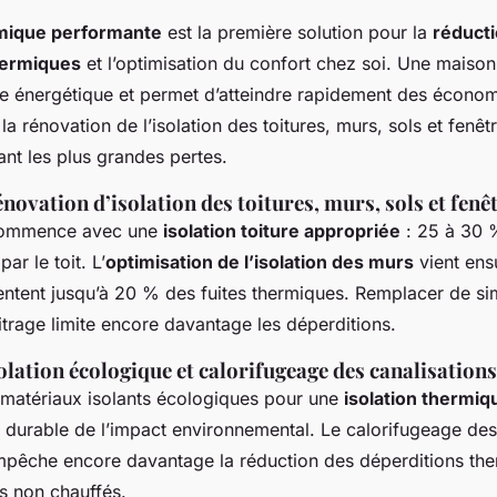
rmique performante
est la première solution pour la
réduct
hermiques
et l’optimisation du confort chez soi. Une maison
se énergétique et permet d’atteindre rapidement des économ
 la rénovation de l’isolation des toitures, murs, sols et fenêt
nt les plus grandes pertes.
rénovation d’isolation des toitures, murs, sols et fenê
commence avec une
isolation toiture appropriée
: 25 à 30 
ar le toit. L’
optimisation de l’isolation des murs
vient ens
entent jusqu’à 20 % des fuites thermiques. Remplacer de si
trage limite encore davantage les déperditions.
olation écologique et calorifugeage des canalisations
matériaux isolants écologiques pour une
isolation thermi
n durable de l’impact environnemental. Le calorifugeage des
pêche encore davantage la réduction des déperditions the
s non chauffés.