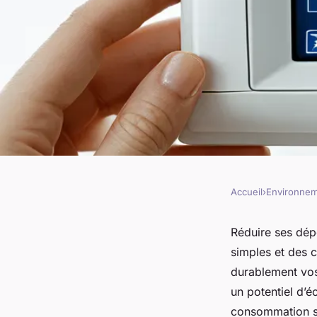
Accueil
›
Environne
ENVIRONNEMENT
Solutions d'économi
Réduire ses dép
simples et des 
améliorez votre con
durablement vos
un potentiel d’
consommation sa