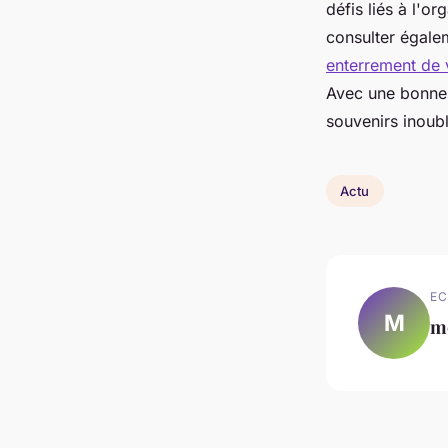
défis liés à l'
consulter égalem
enterrement de 
Avec une bonne p
souvenirs inoubl
Actu
EC
M
m