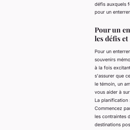
défis auxquels f
grand jour ?
pour un enterre
Pour un en
morgaine
•
14 septembre 2023
•
3 min de lecture
les défis 
Pour un enterrem
souvenirs mémo
à la fois excita
s'assurer que c
le témoin, un am
vous aider à sur
La planification
Commencez par f
les contraintes 
destinations pos