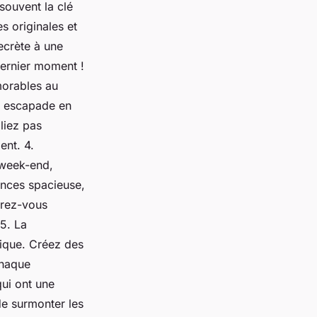
 souvent la clé
s originales et
secrète à une
dernier moment !
morables au
ne escapade en
bliez pas
ent. 4.
 week-end,
nces spacieuse,
urez-vous
5. La
nique. Créez des
chaque
qui ont une
de surmonter les