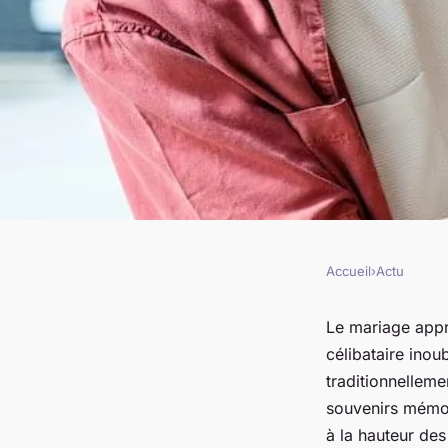
Accueil
›
Actu
ACTU
Les défis d'un enter
Le mariage appr
célibataire inou
garçon mémorable:
traditionnelleme
souvenirs mémor
des souvenirs inoubl
à la hauteur des