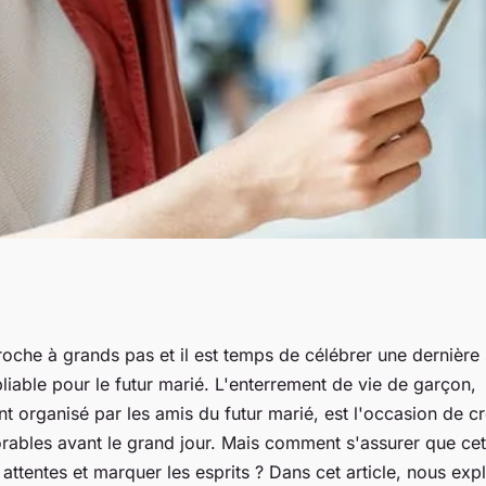
rement de vie de
oche à grands pas et il est temps de célébrer une dernière 
bliable pour le futur marié. L'enterrement de vie de garçon,
 Comment créer
nt organisé par les amis du futur marié, est l'occasion de c
ables avant le grand jour. Mais comment s'assurer que ce
iables avant le
 attentes et marquer les esprits ? Dans cet article, nous exp