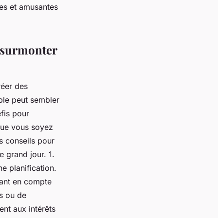
les et amusantes
: surmonter
réer des
le peut sembler
éfis pour
 Que vous soyez
s conseils pour
e grand jour. 1.
e planification.
nant en compte
és ou de
ent aux intérêts